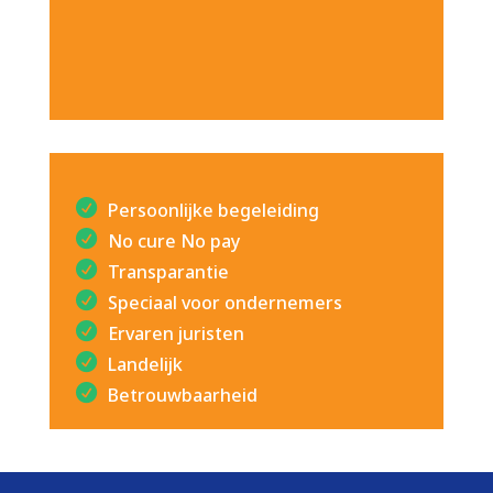
Persoonlijke begeleiding
No cure No pay
Transparantie
Speciaal voor ondernemers
Ervaren juristen
Landelijk
Betrouwbaarheid