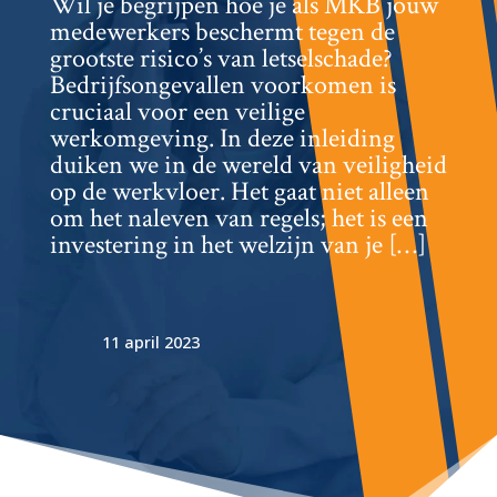
Wil je begrijpen hoe je als MKB jouw
medewerkers beschermt tegen de
grootste risico’s van letselschade?
Bedrijfsongevallen voorkomen is
cruciaal voor een veilige
werkomgeving.​ In deze inleiding
duiken we in de wereld van veiligheid
op de werkvloer.​ Het gaat niet alleen
om het naleven van regels; het is een
investering in het welzijn van je […]
11 april 2023