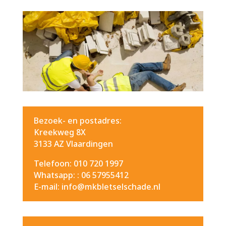
Bezoek- en postadres:
Kreekweg 8X
3133 AZ Vlaardingen
Telefoon: 010 720 1997
Whatsapp: :
06 57955412
E-mail: info@mkbletselschade.nl