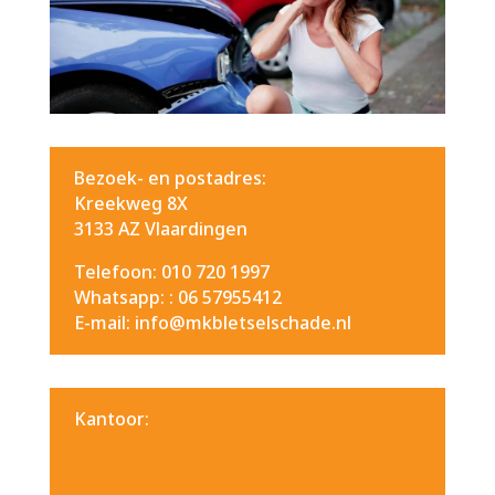
Bezoek- en postadres:
Kreekweg 8X
3133 AZ Vlaardingen
Telefoon: 010 720 1997
Whatsapp: :
06 57955412
E-mail: info@mkbletselschade.nl
Kantoor: