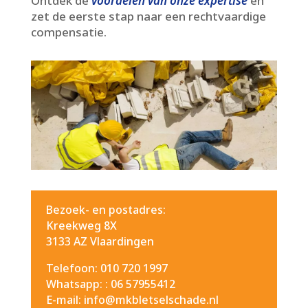
Ontdek de
voordelen van onze expertise
en
zet de eerste stap naar een rechtvaardige
compensatie.​
Bezoek- en postadres:
Kreekweg 8X
3133 AZ Vlaardingen
Telefoon: 010 720 1997
Whatsapp: :
06 57955412
E-mail: info@mkbletselschade.nl