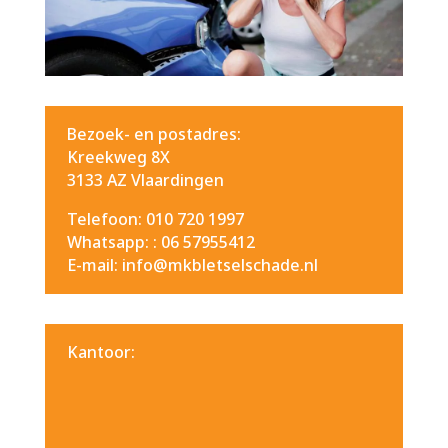
Bezoek- en postadres:
Kreekweg 8X
3133 AZ Vlaardingen
Telefoon: 010 720 1997
Whatsapp: :
06 57955412
E-mail: info@mkbletselschade.nl
Kantoor: