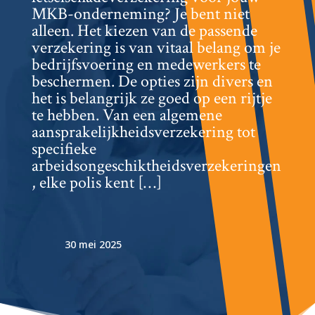
MKB-onderneming? Je bent niet
alleen.​ Het kiezen van de passende
verzekering is van vitaal belang om je
bedrijfsvoering en medewerkers te
beschermen.​ De opties zijn divers en
het is belangrijk ze goed op een rijtje
te hebben.​ Van een algemene
aansprakelijkheidsverzekering tot
specifieke
arbeidsongeschiktheidsverzekeringen
, elke polis kent […]
30 mei 2025