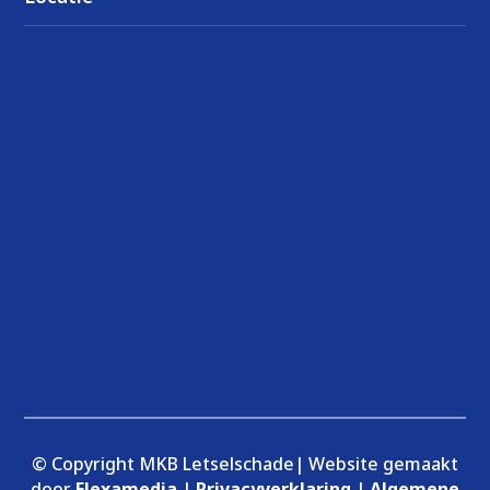
© Copyright MKB Letselschade| Website gemaakt
door
Flexamedia
|
Privacyverklaring
|
Algemene