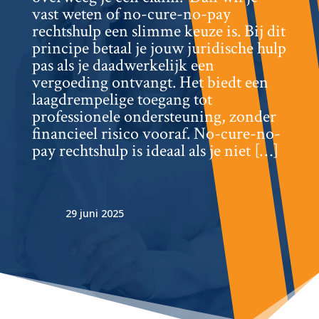
vast weten of no-cure-no-pay
rechtshulp een slimme keuze is.​ Bij dit
principe betaal je jouw juridische hulp
pas als je daadwerkelijk een
vergoeding ontvangt.​ Het biedt een
laagdrempelige toegang tot
professionele ondersteuning, zonder
financieel risico vooraf.​ No-cure-no-
pay rechtshulp is ideaal als je niet […]
29 juni 2025