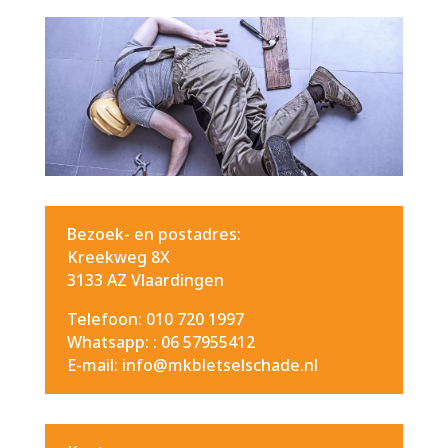
Bezoek- en postadres:
Kreekweg 8X
3133 AZ Vlaardingen
Telefoon: 010 720 1997
Whatsapp: :
06 57955412
E-mail: info@mkbletselschade.nl