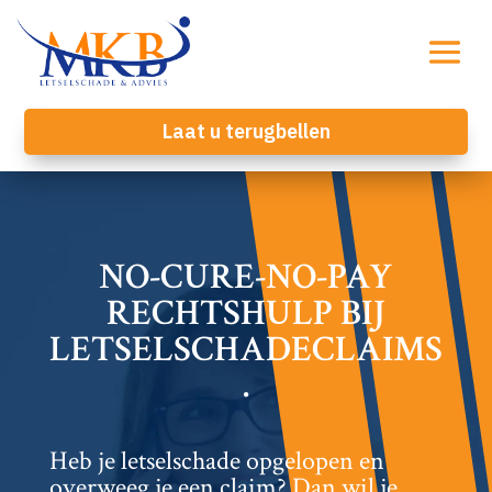
Laat u terugbellen
NO-CURE-NO-PAY
RECHTSHULP BIJ
LETSELSCHADECLAIMS
.​
Heb je letselschade opgelopen en
overweeg je een claim? Dan wil je