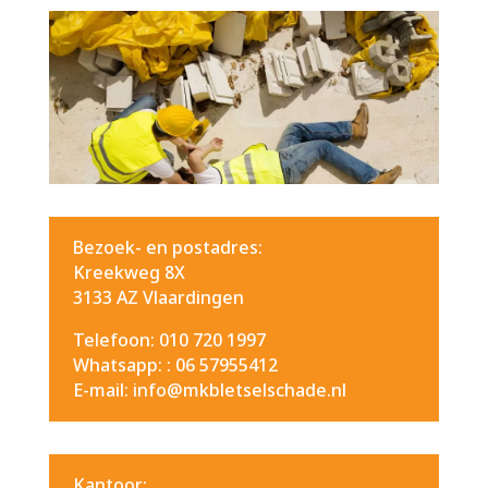
Bezoek- en postadres:
Kreekweg 8X
3133 AZ Vlaardingen
Telefoon: 010 720 1997
Whatsapp: :
06 57955412
E-mail: info@mkbletselschade.nl
Kantoor: