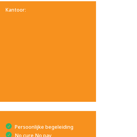
Kantoor:
Persoonlijke begeleiding
No cure No pay