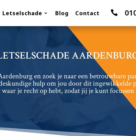
01

Letselschade
Blog
Contact
LETSELSCHADE AARDENBUR
Aardenburg en zoek je naar een betrouwbare parti
eskundige hulp om jou door dit ingewikkelde pr
 waar je recht op hebt, zodat jij je kunt focussen