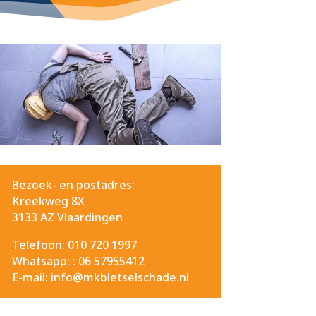
Bezoek- en postadres:
Kreekweg 8X
3133 AZ Vlaardingen
Telefoon: 010 720 1997
Whatsapp: :
06 57955412
E-mail: info@mkbletselschade.nl