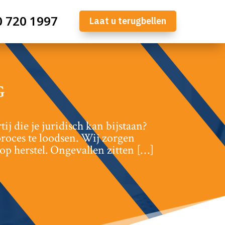
0 720 1997
Laat u terugbellen
G
j die je juridisch kan bijstaan?
oces te loodsen.​ Wij zorgen
 op herstel.​ Ongevallen zitten […]