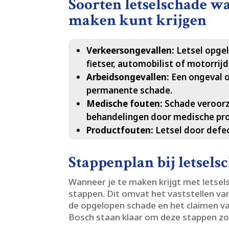
Soorten letselschade wa
maken kunt krijgen
Verkeersongevallen:
Letsel opgel
fietser, automobilist of motorrijde
Arbeidsongevallen:
Een ongeval op
permanente schade.​
Medische fouten:
Schade veroorz
behandelingen door medische prof
Productfouten:
Letsel door defec
Stappenplan bij letsels
Wanneer je te maken krijgt met letsels
stappen.​ Dit omvat het vaststellen va
de opgelopen schade en het claimen va
Bosch staan klaar om deze stappen zor