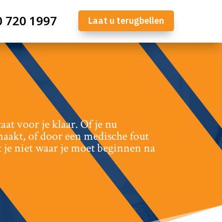
0 720 1997
Laat u terugbellen
t voor je klaar.​ Of je nu
maakt, of door een medische fout
 je niet waar je moet beginnen na