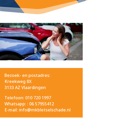
Bezoek- en postadres:
Kreekweg 8X
3133 AZ Vlaardingen
Telefoon: 010 720 1997
Whatsapp: :
06 57955412
E-mail: info@mkbletselschade.nl