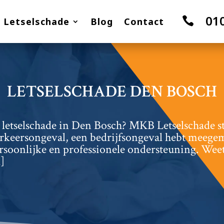
01

Letselschade
Blog
Contact
LETSELSCHADE DEN BOSCH
letselschade in Den Bosch? MKB Letselschade staa
erkeersongeval, een bedrijfsongeval hebt meege
rsoonlijke en professionele ondersteuning.​ Weet
]