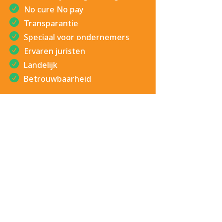
No cure No pay
Transparantie
Speciaal voor ondernemers
Ervaren juristen
Landelijk
Betrouwbaarheid