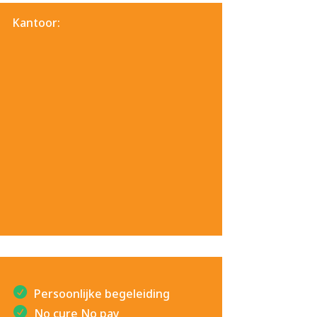
Kantoor:
Persoonlijke begeleiding
No cure No pay