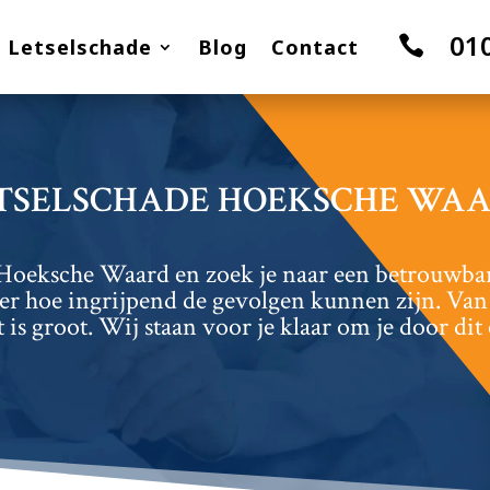
01

Letselschade
Blog
Contact
TSELSCHADE HOEKSCHE WA
de Hoeksche Waard en zoek je naar een betrouwba
er hoe ingrijpend de gevolgen kunnen zijn.​ Van 
is groot.​ Wij staan voor je klaar om je door dit