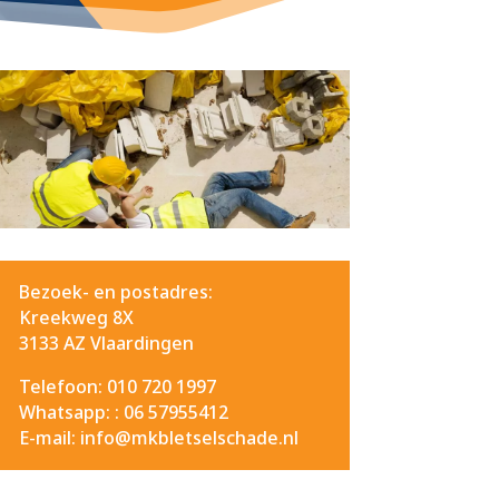
Bezoek- en postadres:
Kreekweg 8X
3133 AZ Vlaardingen
Telefoon: 010 720 1997
Whatsapp: :
06 57955412
E-mail: info@mkbletselschade.nl