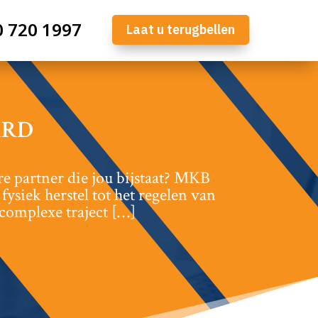
0 720 1997
Laat u terugbellen
ARD
re partner die jou bijstaat? MKB
fysiek herstel tot het regelen van
 complexe traject […]