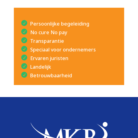
Persoonlijke begeleiding
No cure No pay
Transparantie
Speciaal voor ondernemers
Ervaren juristen
Landelijk
Betrouwbaarheid