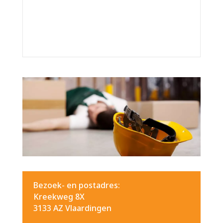
Bezoek- en postadres:
Kreekweg 8X
3133 AZ Vlaardingen