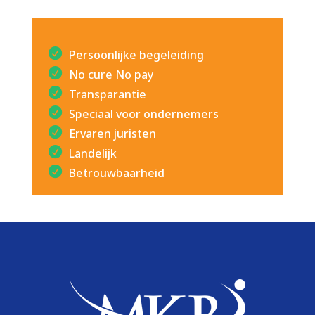
Persoonlijke begeleiding
No cure No pay
Transparantie
Speciaal voor ondernemers
Ervaren juristen
Landelijk
Betrouwbaarheid