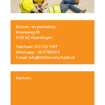
Bezoek- en postadres:
Kreekweg 8X
3133 AZ Vlaardingen
Telefoon: 010 720 1997
Whatsapp: :
06 57955412
E-mail: info@mkbletselschade.nl
Kantoor: