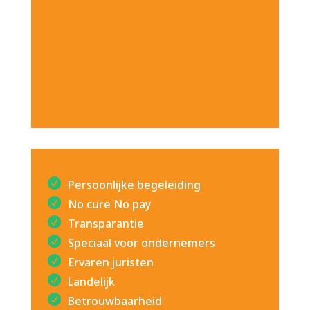
Persoonlijke begeleiding
No cure No pay
Transparantie
Speciaal voor ondernemers
Ervaren juristen
Landelijk
Betrouwbaarheid