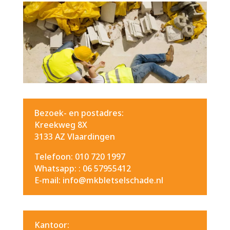
Bezoek- en postadres:
Kreekweg 8X
3133 AZ Vlaardingen
Telefoon: 010 720 1997
Whatsapp: :
06 57955412
E-mail: info@mkbletselschade.nl
Kantoor: