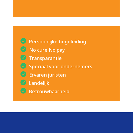
Persoonlijke begeleiding
No cure No pay
Transparantie
Speciaal voor ondernemers
Ervaren juristen
Landelijk
Betrouwbaarheid