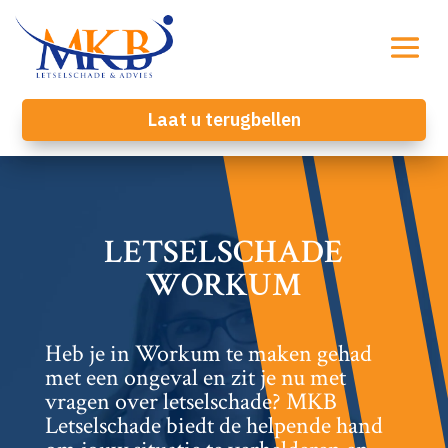
Laat u terugbellen
LETSELSCHADE
WORKUM
Heb je in Workum te maken gehad
met een ongeval en zit je nu met
vragen over letselschade? MKB
Letselschade biedt de helpende hand